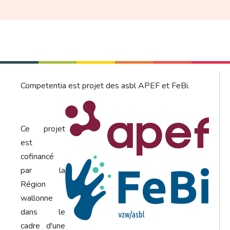
Competentia est projet des asbl APEF et FeBi.
Ce projet
est
cofinancé
par la
Région
wallonne
dans le
cadre d'une