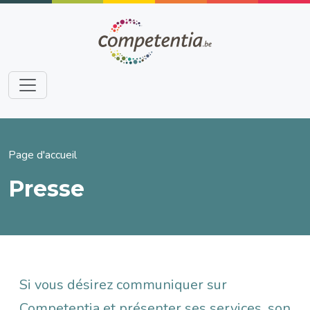
Aller au contenu principal
Fil d'Ariane
Page d'accueil
Presse
Si vous désirez communiquer sur
Competentia et présenter ses services, son