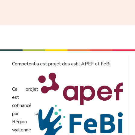
Competentia est projet des asbl APEF et FeBi.
Ce projet
est
cofinancé
par la
Région
wallonne