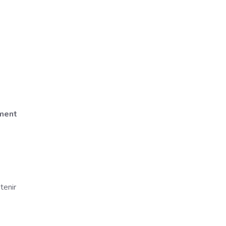
ement
tenir
e