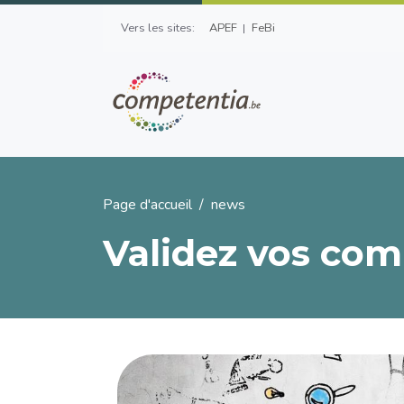
Aller au contenu principal
Top Left Menu
Vers les sites:
APEF
FeBi
Fil d'Ariane
Page d'accueil
news
Validez vos com