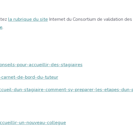
ltez
la rubrique du site
Internet du Consortium de validation des
ée
.
nseils-pour-accueillir-des-stagiaires
e-carnet-de-bord-du-tuteur
accueil-dun-stagiaire-comment-sy-preparer-les-etapes-dun-
ccueillir-un-nouveau-collegue