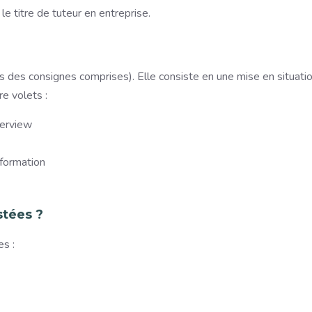
e titre de tuteur en entreprise.
es des consignes comprises). Elle consiste en une mise en situati
e volets :
terview
formation
stées ?
s :