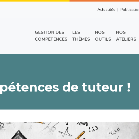
Top Right Men
Actualités
Publicatio
Main menu
GESTION DES
LES
NOS
NOS
COMPÉTENCES
THÈMES
OUTILS
ATELIERS
pétences de tuteur !