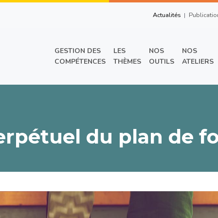
Top Right Men
Actualités
Publicatio
Main menu
GESTION DES
LES
NOS
NOS
COMPÉTENCES
THÈMES
OUTILS
ATELIERS
erpétuel du plan de f