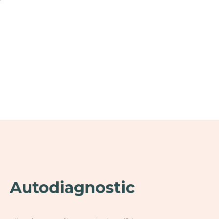
graphe
Autodiagnostic
xte