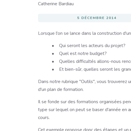
Image
Catherine Bardiau
5 DÉCEMBRE 2014
Lorsque l'on se lance dans la construction d'u
Qui seront les acteurs du projet?
Quel est notre budget?
Quelles difficultés allons-nous ren
Et bien-sûr, quelles seront les gra
Dans notre rubrique "Outils", vous trouverez u
d'un plan de formation.
Il se fonde sur des formations organisées pen
type sur lequel on peut se baser d'année en an
cours.
Cet exemple propose donc des étapes et un pa