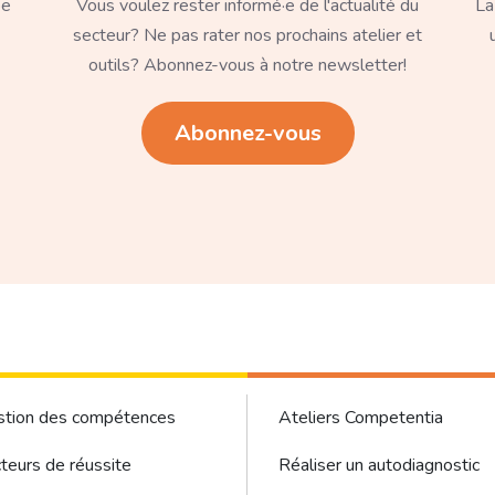
pe
Vous voulez rester informé·e de l'actualité du
La
secteur? Ne pas rater nos prochains atelier et
outils? Abonnez-vous à notre newsletter!
Lien
Li
Abonnez-vous
ter - Gestion des compétences sous menu
Footer Menu
stion des compétences
Ateliers Competentia
teurs de réussite
Réaliser un autodiagnostic