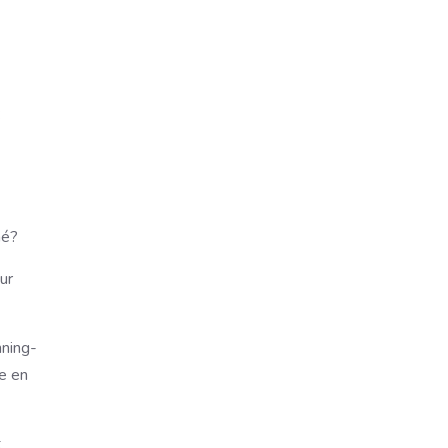
:
né?
ur
nning-
ée en
t