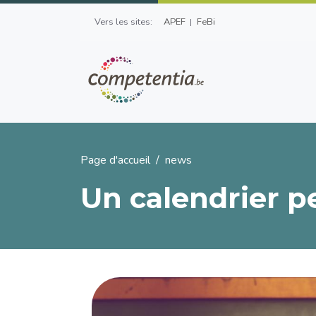
Aller au contenu principal
Top Left Menu
Vers les sites:
APEF
FeBi
Fil d'Ariane
Page d'accueil
news
Un calendrier p