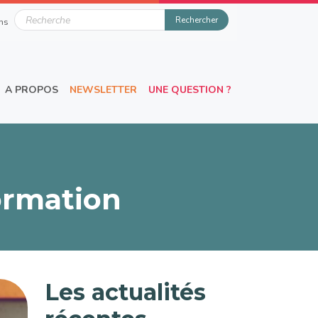
u
Rechercher
ns
A PROPOS
NEWSLETTER
UNE QUESTION ?
ormation
Les actualités