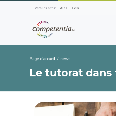
Aller au contenu principal
Top Left Menu
Vers les sites:
APEF
FeBi
Fil d'Ariane
Page d'accueil
news
Le tutorat dans 