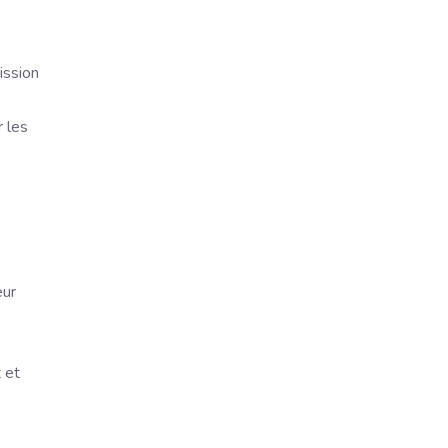
ission
r les
eur
 et