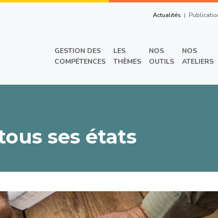
Top Right Men
Actualités
Publicatio
Main menu
GESTION DES
LES
NOS
NOS
COMPÉTENCES
THÈMES
OUTILS
ATELIERS
tous ses états