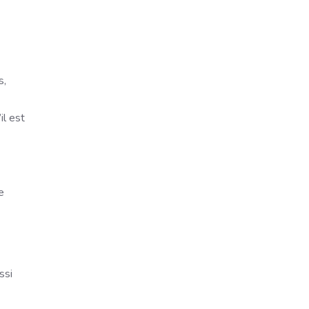
s,
il est
e
ssi