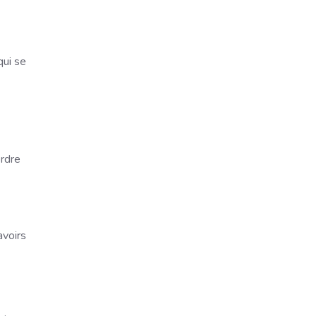
qui se
ordre
avoirs