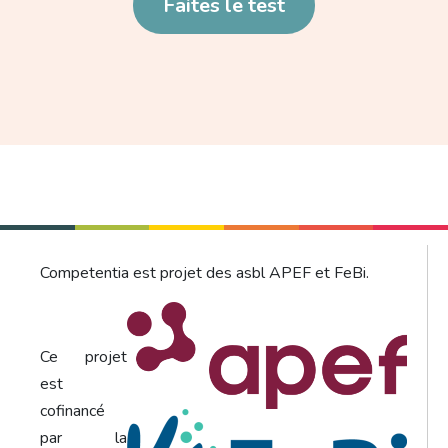
Lien
Faites le test
Competentia est projet des asbl APEF et FeBi.
Ce projet
est
cofinancé
par la