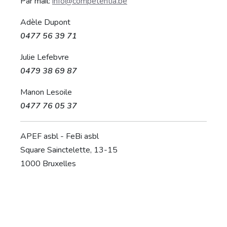
Par mail:
info@competentia.be
Adèle Dupont
0477 56 39 71
Julie Lefebvre
0479 38 69 87
Manon Lesoile
0477 76 05 37
APEF asbl - FeBi asbl
Square Sainctelette, 13-15
1000 Bruxelles