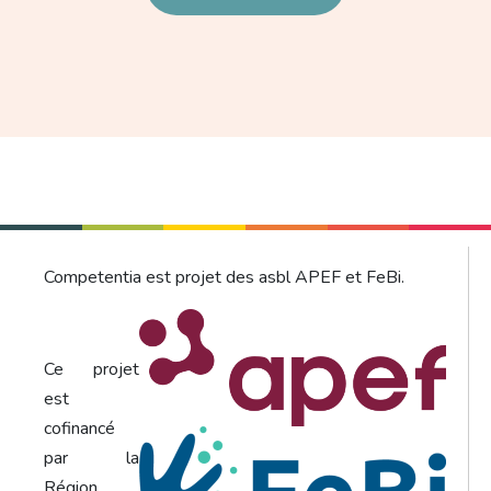
Competentia est projet des asbl APEF et FeBi.
Ce projet
est
cofinancé
par la
Région