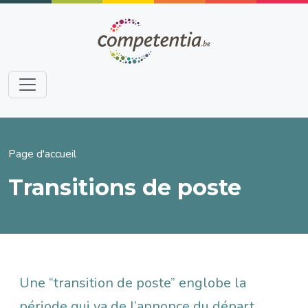
Aller au contenu principal
Fil d'Ariane
Page d'accueil
Transitions de poste
Une “transition de poste” englobe la
période qui va de l’annonce du départ