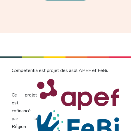
Competentia est projet des asbl APEF et FeBi.
Ce projet
est
cofinancé
par la
Région