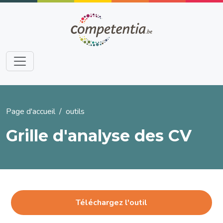
Aller au contenu principal
Fil d'Ariane
Page d'accueil
outils
Grille d'analyse des CV
Téléchargez l'outil