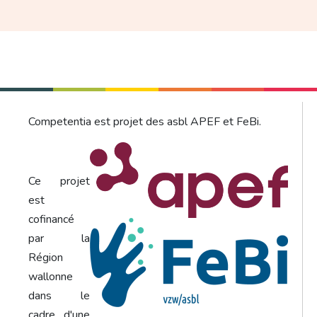
Competentia est projet des asbl APEF et FeBi.
Ce projet
est
cofinancé
par la
Région
wallonne
dans le
cadre d'une