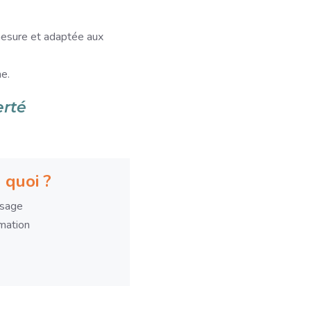
mesure et adaptée aux
he.
erté
 quoi ?
ssage
mation