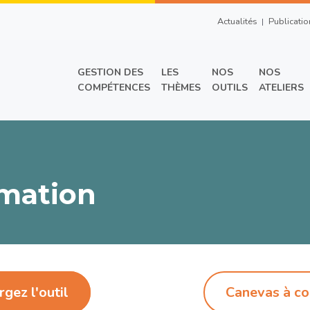
Top Right Men
Actualités
Publicatio
Main menu
GESTION DES
LES
NOS
NOS
COMPÉTENCES
THÈMES
OUTILS
ATELIERS
rmation
gez l'outil
Canevas à c