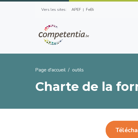
Aller au contenu principal
Top Left Menu
Vers les sites:
APEF
FeBi
Fil d'Ariane
Page d'accueil
outils
Charte de la fo
Téléchar