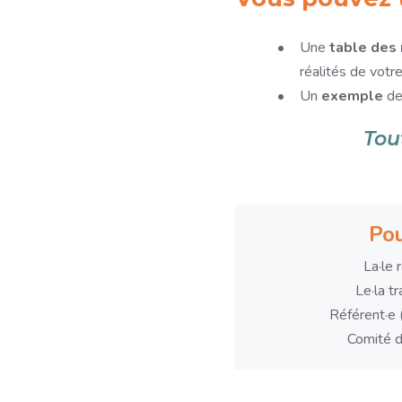
Une
table des
réalités de votr
Un
exemple
de
Tou
Pou
La·le
Le·la tr
Référent·e 
Comité d