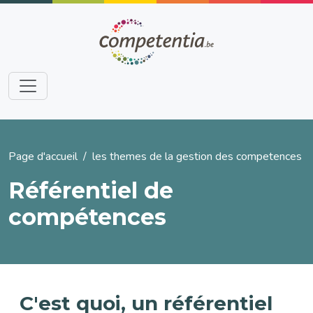
Aller au contenu principal
Fil d'Ariane
Page d'accueil
les themes de la gestion des competences
Référentiel de
compétences
C'est quoi, un référentiel