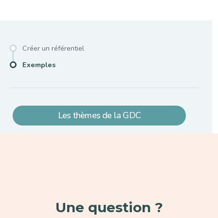
Sub main menu
Créer un référentiel
Exemples
Les thèmes de la GDC
Paragraphe
Une question ?