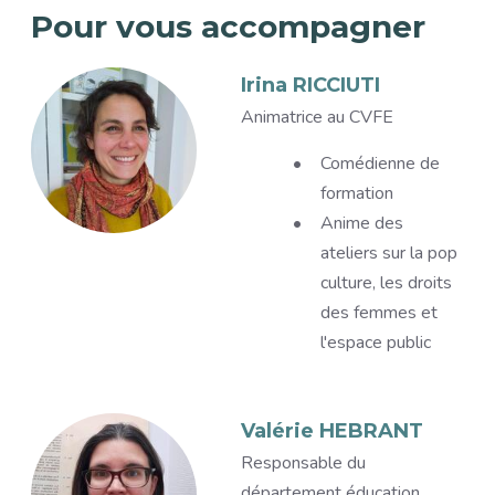
Pour vous accompagner
Accompagnants
Image
Irina RICCIUTI
Titre
Animatrice au CVFE
Description
Comédienne de
formation
Anime des
ateliers sur la pop
culture, les droits
des femmes et
l'espace public
Image
Valérie HEBRANT
Titre
Responsable du
département éducation