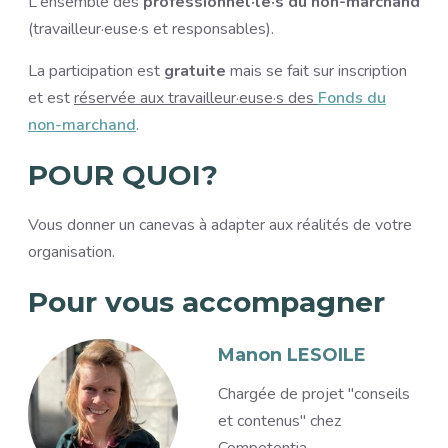
L'ensemble des
professionnel·le·s du non-marchand
(travailleur·euse·s et responsables).
La participation est
gratuite
mais se fait sur inscription
et est
réservée aux travailleur·euse·s des
Fonds du
non-marchand
.
POUR QUOI?
Vous donner un canevas à adapter aux réalités de votre
organisation.
Pour vous accompagner
Accompagnants
Image
Manon LESOILE
Description
Chargée de projet "conseils
et contenus" chez