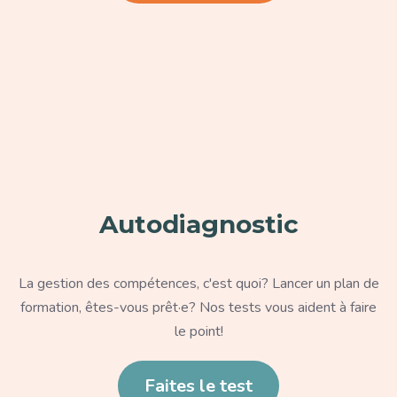
Paragraphe
Autodiagnostic
Texte
La gestion des compétences, c'est quoi? Lancer un plan de
formation, êtes-vous prêt·e? Nos tests vous aident à faire
le point!
Lien
Faites le test