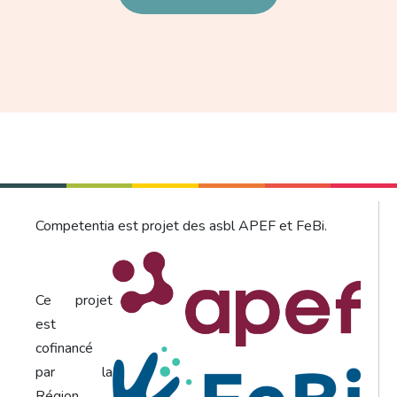
Competentia est projet des asbl APEF et FeBi.
Ce projet
est
cofinancé
par la
Région