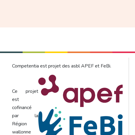
Competentia est projet des asbl APEF et FeBi.
Ce projet
est
cofinancé
par la
Région
wallonne