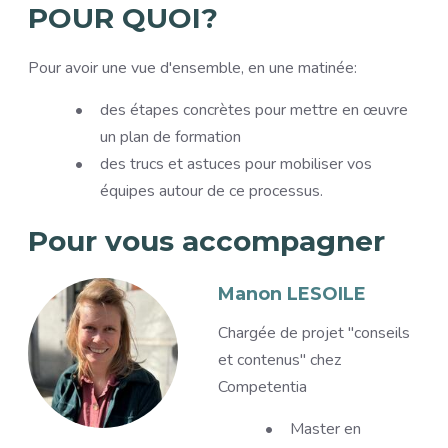
POUR QUOI?
Pour avoir une vue d'ensemble, en une matinée:
des étapes concrètes pour mettre en œuvre
un plan de formation
des trucs et astuces pour mobiliser vos
équipes autour de ce processus.
Pour vous accompagner
Accompagnants
Image
Manon LESOILE
Description
Chargée de projet "conseils
et contenus" chez
Competentia
Master en