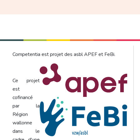
Competentia est projet des asbl APEF et FeBi.
Ce projet
est
cofinancé
par la
Région
wallonne
dans le
cadre d'une