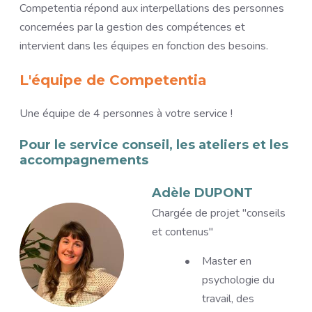
Competentia répond aux interpellations des personnes
concernées par la gestion des compétences et
intervient dans les équipes en fonction des besoins.
L'équipe de Competentia
Une équipe de 4 personnes à votre service !
Pour le service conseil, les ateliers et les
accompagnements
Image
Adèle DUPONT
Titre
Chargée de projet "conseils
et contenus"
Description
Master en
psychologie du
travail, des