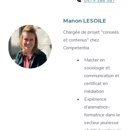
Téléphone
0479 386 987
Image
Manon LESOILE
Description
Chargée de projet "conseils
et contenus" chez
Competentia
Master en
sociologie et
communication et
certificat en
médiation
Expérience
d’animatrice-
formatrice dans le
secteur jeunesse