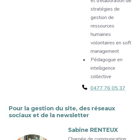
et d’élaboration de
stratégies de
gestion de
ressources
humaines
volontaires en soft
management
Pédagogue en
intelligence
collective
Téléphone
0477 76 05 37
Pour la gestion du site, des réseaux
sociaux et de la newsletter
Image
Sabine RENTEUX
Titre
Chargée de communication