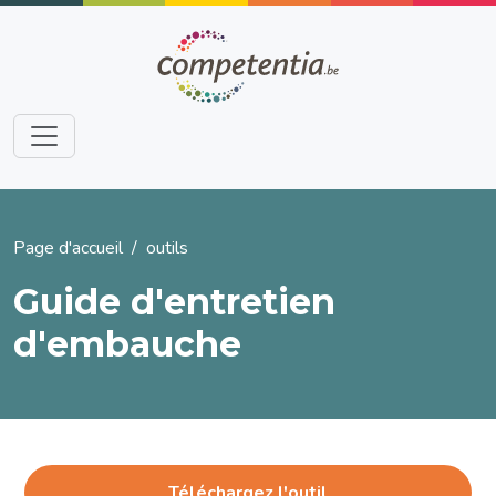
Aller au contenu principal
Fil d'Ariane
Page d'accueil
outils
Guide d'entretien
d'embauche
Téléchargez l'outil