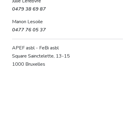
Julie Lefebvre
0479 38 69 87
Manon Lesoile
0477 76 05 37
APEF asbl - FeBi asbl
Square Sainctelette, 13-15
1000 Bruxelles