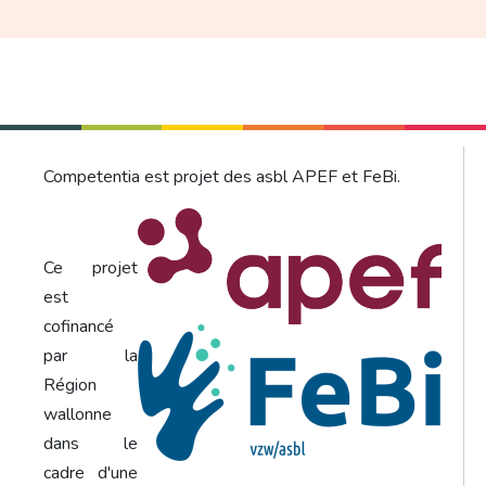
Competentia est projet des asbl APEF et FeBi.
Ce projet
est
cofinancé
par la
Région
wallonne
dans le
cadre d'une