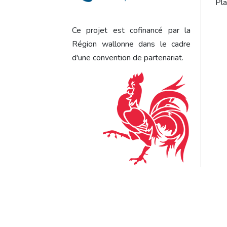
Pla
Ce projet est cofinancé par la
Région wallonne dans le cadre
d'une convention de partenariat.
Bottom Menu
Gestion des cookies
Vie privée