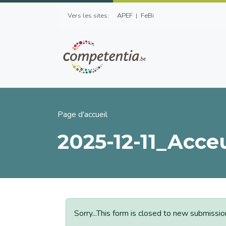
Aller au contenu principal
Top Left Menu
Vers les sites:
APEF
FeBi
Fil d'Ariane
Page d'accueil
2025-12-11_Acce
Message d'état
Sorry...This form is closed to new submissio