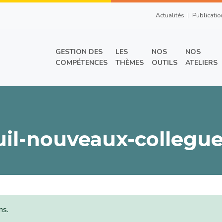
Top Right Men
Actualités
Publicatio
Main menu
GESTION DES
LES
NOS
NOS
COMPÉTENCES
THÈMES
OUTILS
ATELIERS
uil-nouveaux-collegu
ns.