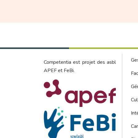
Foo
Ge
Competentia est projet des asbl
APEF et FeBi.
Fac
Gér
Cul
Int
Car