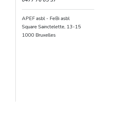
0477 76 05 37
APEF asbl - FeBi asbl
Square Sainctelette, 13-15
1000 Bruxelles
Copyright © 2017 - 2026