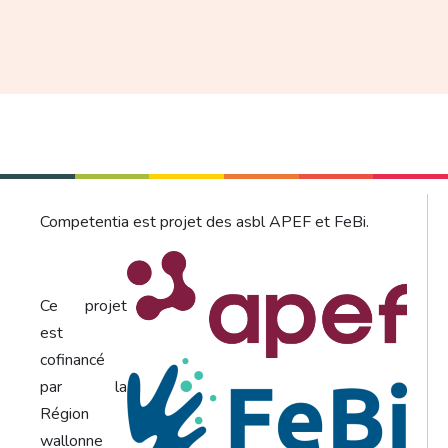
Competentia est projet des asbl APEF et FeBi.
Ce projet
est
cofinancé
par la
Région
wallonne