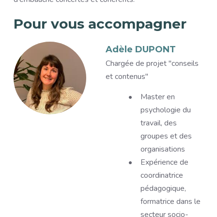
Pour vous accompagner
Accompagnants
Image
Adèle DUPONT
Titre
Chargée de projet "conseils
et contenus"
Description
Master en
psychologie du
travail, des
groupes et des
organisations
Expérience de
coordinatrice
pédagogique,
formatrice dans le
secteur socio-