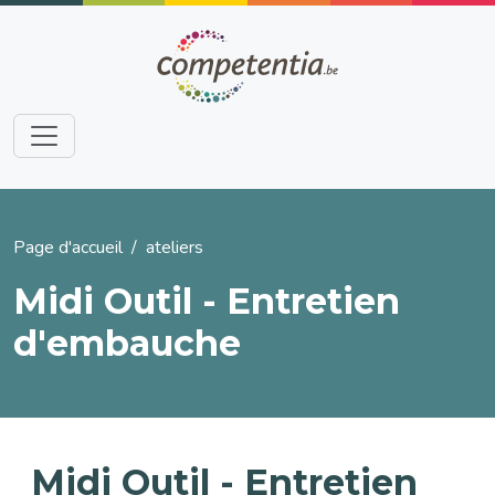
Aller au contenu principal
Fil d'Ariane
Page d'accueil
ateliers
Midi Outil - Entretien
d'embauche
Midi Outil - Entretien