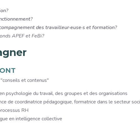
ion
?
onctionnement
?
ccompagnement des travailleur·euse·s et formation
?
Fonds APEF et FeBi?
agner
PONT
"conseils et contenus"
en psychologie du travail, des groupes et des organisations
nce de coordinatrice pédagogique, formatrice dans le secteur so
processus RH
ue en intelligence collective