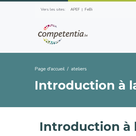
Aller au contenu principal
Top Left Menu
Vers les sites:
APEF
FeBi
Fil d'Ariane
Page d'accueil
ateliers
Introduction à 
Introduction à