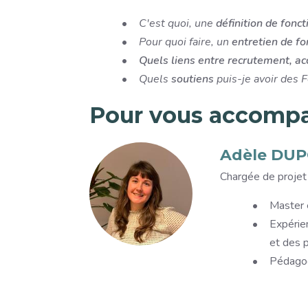
C'est quoi, une
définition de fonct
Pour quoi faire, un
entretien de f
Quels liens entre recrutement, a
Quels
soutiens
puis-je avoir des 
Pour vous accomp
Accompagnants
Image
Adèle DU
Titre
Chargée de projet 
Description
Master 
Expérie
et des 
Pédagog