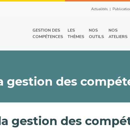
Top Right Men
Actualités
Publicatio
Main menu
GESTION DES
LES
NOS
NOS
COMPÉTENCES
THÈMES
OUTILS
ATELIERS
la gestion des compé
 la gestion des compé