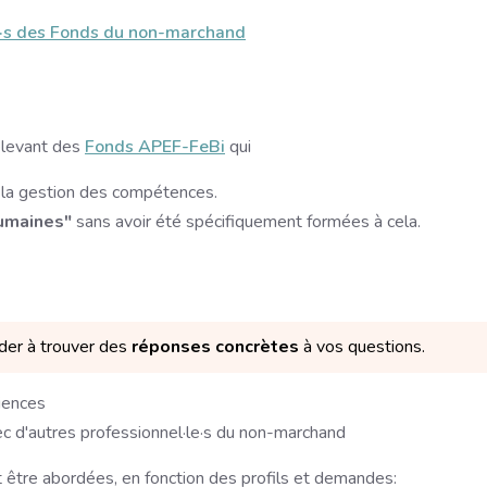
se·s des Fonds du non-marchand
relevant des
Fonds APEF-FeBi
qui
à la gestion des compétences.
humaines"
sans avoir été spécifiquement formées à cela.
ider à trouver des
réponses concrètes
à vos questions.
iences
ec d'autres professionnel·le·s du non-marchand
 être abordées, en fonction des profils et demandes: