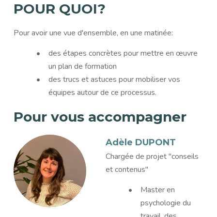
POUR QUOI?
Pour avoir une vue d'ensemble, en une matinée:
des étapes concrètes pour mettre en œuvre
un plan de formation
des trucs et astuces pour mobiliser vos
équipes autour de ce processus.
Pour vous accompagner
Accompagnants
Image
Adèle DUPONT
Titre
Chargée de projet "conseils
et contenus"
Description
Master en
psychologie du
travail, des