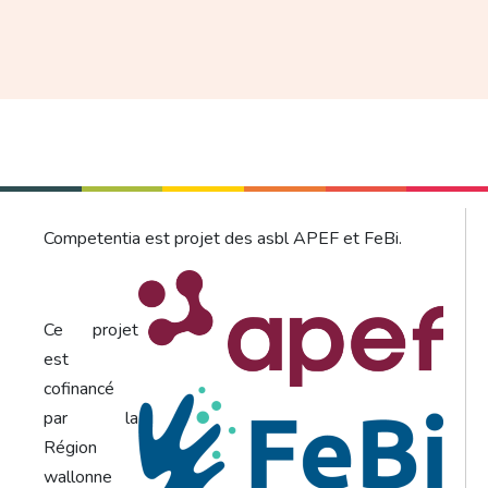
Competentia est projet des asbl APEF et FeBi.
Ce projet
est
cofinancé
par la
Région
wallonne