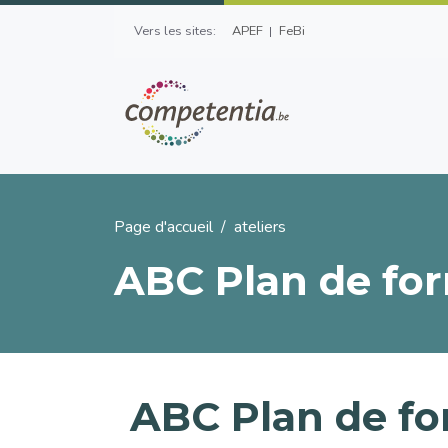
Aller au contenu principal
Top Left Menu
Vers les sites:
APEF
FeBi
Fil d'Ariane
Page d'accueil
ateliers
ABC Plan de fo
ABC Plan de f