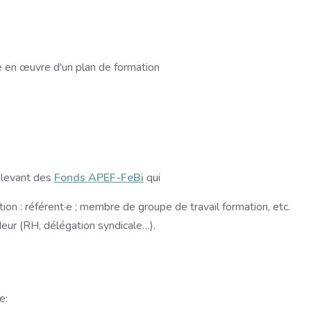
e en œuvre d'un plan de formation
relevant des
Fonds APEF-FeBi
qui
tion : référent·e ; membre de groupe de travail formation, etc.
deur (RH, délégation syndicale…).
e: