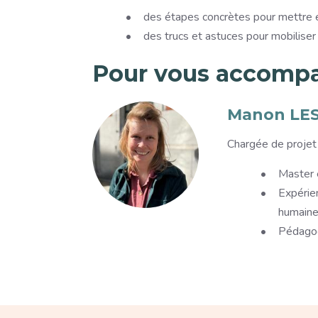
des étapes concrètes pour mettre 
des trucs et astuces pour mobiliser
Pour vous accomp
Accompagnants
Image
Manon LE
Description
Chargée de projet
Master e
Expérie
humaine
Pédagog
Paragraphe