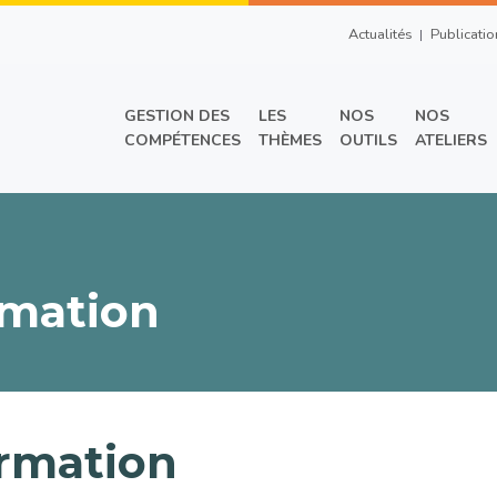
Top Right Men
Actualités
Publicatio
Main menu
GESTION DES
LES
NOS
NOS
COMPÉTENCES
THÈMES
OUTILS
ATELIERS
rmation
ormation