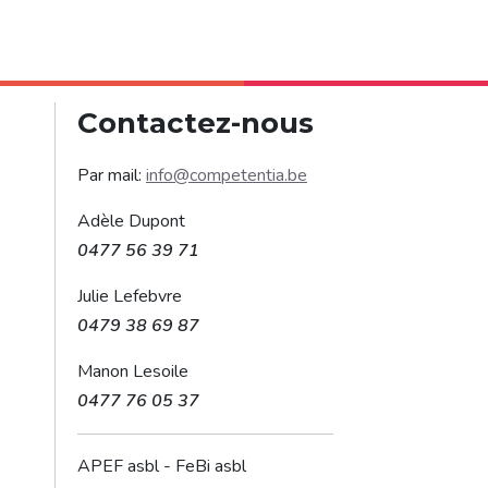
Contactez-nous
Par mail:
info@competentia.be
Adèle Dupont
0477 56 39 71
Julie Lefebvre
0479 38 69 87
Manon Lesoile
0477 76 05 37
APEF asbl - FeBi asbl