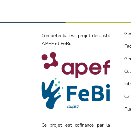
Foo
Ge
Competentia est projet des asbl
APEF et FeBi.
Fac
Gér
Cul
Int
Car
Pla
Ce projet est cofinancé par la